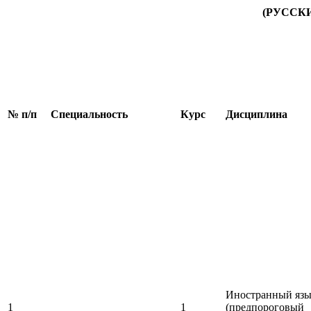
(РУССК
№ п/п
Специальность
Курс
Дисциплина
Иностранный яз
1
1
(предпороговый