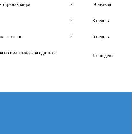
х странах мира.
2
9 неделя
2
3 неделя
х глаголов
2
5 неделя
ая и семантическая единица
15 неделя