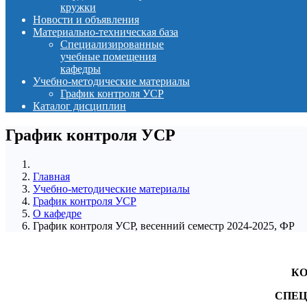
кружки
Новости и объявления
Материально-техническая база
Специализированные
учебные помещения
кафедры
Учебно-методические материалы
График контроля УСР
Каталог дисциплин
График контроля УСР
Главная
Учебно-методические материалы
График контроля УСР
О кафедре
График контроля УСР, весенний семестр 2024-2025, ФР
КО
СПЕЦ