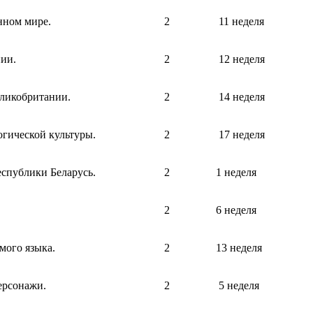
нном мире.
2
11 неделя
ии.
2
12 неделя
ликобритании.
2
14 неделя
гической культуры.
2
17 неделя
спублики Беларусь.
2
1 неделя
2
6 неделя
мого языка.
2
13 неделя
ерсонажи.
2
5 неделя