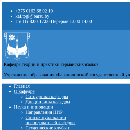
+375 0163 68 02 10
kaf.tpgl@barsu.by
Пн-Пт 8:00-17:00 Перерыв 13:00-14:00
Кафедра теории и практики германских языков
Учреждение образования «Барановичский государственный у
Главная
О кафедре
Сотрудники кафедры
Дисциплины кафедры
Наука и инновации
Направления НИР
Список публикаций
преподавателей кафедры
Студенческие клубы и