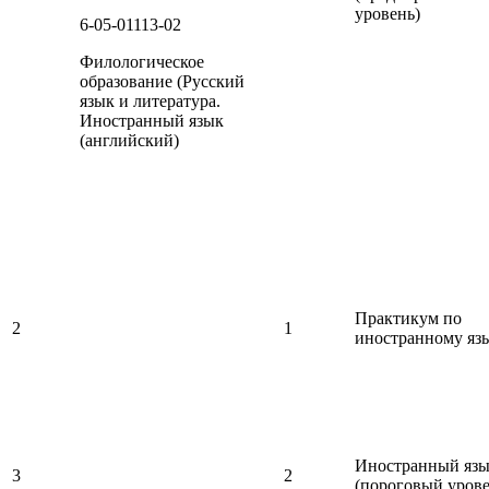
уровень)
6-05-01113-02
Филологическое
образование (Русский
язык и литература.
Иностранный язык
(английский)
Практикум по
2
1
иностранному яз
Иностранный яз
3
2
(пороговый урове