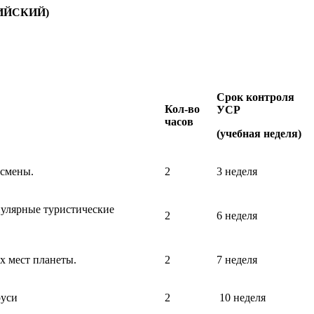
ИЙСКИЙ)
Срок контроля
Кол-во
УСР
часов
(учебная неделя)
тсмены.
2
3 неделя
пулярные туристические
2
6 неделя
х мест планеты.
2
7 неделя
руси
2
10 неделя