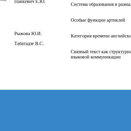
Панкевич Е.Ю.
Система образования в разны
Особые функции артиклей
Рыжова Ю.И.
Категория времени английски
Табатадзе В.С.
Связный текст как структурн
языковой коммуникации